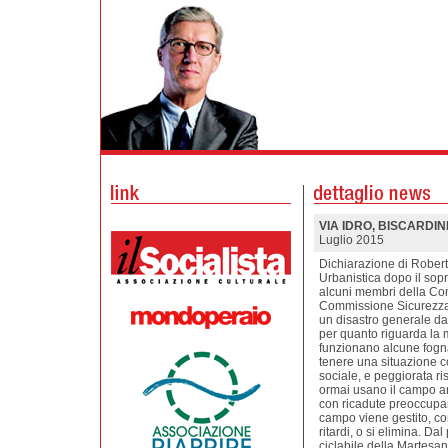
VIA IDRO, BISCARDIN
Luglio 2015
Dichiarazione di Rober
Urbanistica dopo il sop
alcuni membri della Co
Commissione Sicurezza 
un disastro generale dal
per quanto riguarda la
funzionano alcune fogna
tenere una situazione c
sociale, e peggiorata ri
ormai usano il campo an
con ricadute preoccupant
campo viene gestito, co
ritardi, o si elimina. Dal
ciclabile della Martesa