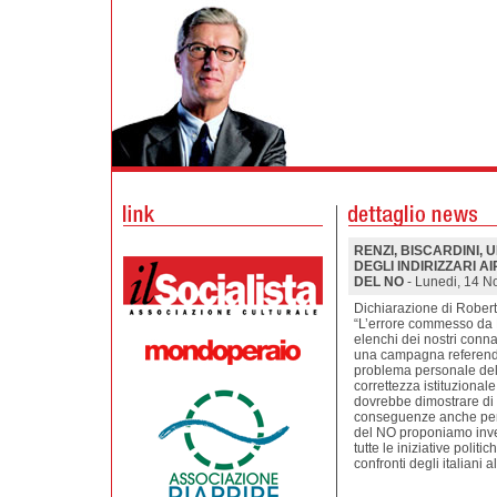
RENZI, BISCARDINI,
DEGLI INDIRIZZARI A
DEL NO
- Lunedi, 14 
Dichiarazione di Roberto
“L’errore commesso da R
elenchi dei nostri conna
una campagna referenda
problema personale del 
correttezza istituzional
dovrebbe dimostrare di a
conseguenze anche penal
del NO proponiamo inve
tutte le iniziative poli
confronti degli italiani a