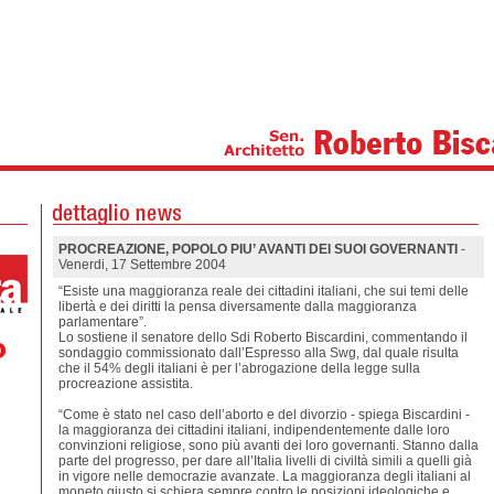
PROCREAZIONE, POPOLO PIU’ AVANTI DEI SUOI GOVERNANTI
-
Venerdi, 17 Settembre 2004
“Esiste una maggioranza reale dei cittadini italiani, che sui temi delle
libertà e dei diritti la pensa diversamente dalla maggioranza
parlamentare”.
Lo sostiene il senatore dello Sdi Roberto Biscardini, commentando il
sondaggio commissionato dall’Espresso alla Swg, dal quale risulta
che il 54% degli italiani è per l’abrogazione della legge sulla
procreazione assistita.
“Come è stato nel caso dell’aborto e del divorzio - spiega Biscardini -
la maggioranza dei cittadini italiani, indipendentemente dalle loro
convinzioni religiose, sono più avanti dei loro governanti. Stanno dalla
parte del progresso, per dare all’Italia livelli di civiltà simili a quelli già
in vigore nelle democrazie avanzate. La maggioranza degli italiani al
moneto giusto si schiera sempre contro le posizioni ideologiche e