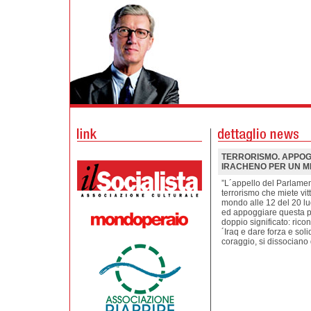
TERRORISMO. APPOG
IRACHENO PER UN MI
”L´appello del Parlamen
terrorismo che miete vitt
mondo alle 12 del 20 lug
ed appoggiare questa pr
doppio significato: rico
´Iraq e dare forza e sol
coraggio, si dissociano 