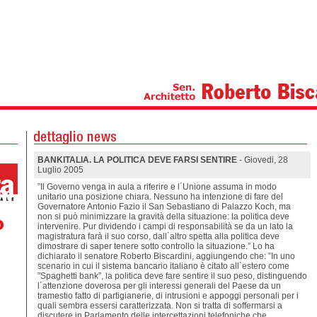
BANKITALIA. LA POLITICA DEVE FARSI SENTIRE
- Giovedi, 28
Luglio 2005
”Il Governo venga in aula a riferire e l´Unione assuma in modo
unitario una posizione chiara. Nessuno ha intenzione di fare del
Governatore Antonio Fazio il San Sebastiano di Palazzo Koch, ma
non si può minimizzare la gravità della situazione: la politica deve
intervenire. Pur dividendo i campi di responsabilità se da un lato la
magistratura farà il suo corso, dall´altro spetta alla politica deve
dimostrare di saper tenere sotto controllo la situazione.” Lo ha
dichiarato il senatore Roberto Biscardini, aggiungendo che: ”In uno
scenario in cui il sistema bancario italiano è citato all´estero come
”Spaghetti bank”, la politica deve fare sentire il suo peso, distinguendo
l´attenzione doverosa per gli interessi generali del Paese da un
tramestio fatto di partigianerie, di intrusioni e appoggi personali per i
quali sembra essersi caratterizzata. Non si tratta di soffermarsi a
discutere in Parlamento delle intercettazioni telefoniche che