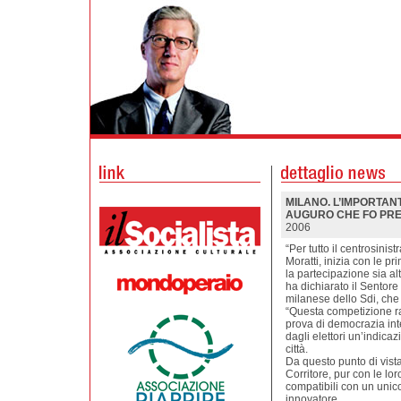
MILANO. L’IMPORTANT
AUGURO CHE FO PRE
2006
“Per tutto il centrosinis
Moratti, inizia con le p
la partecipazione sia al
ha dichiarato il Sentore
milanese dello Sdi, che
“Questa competizione ra
prova di democrazia int
dagli elettori un’indica
città.
Da questo punto di vista
Corritore, pur con le lor
compatibili con un unic
innovatore.