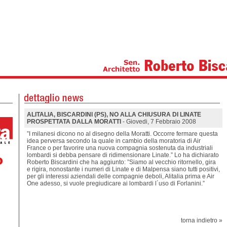
ALITALIA, BISCARDINI (PS), NO ALLA CHIUSURA DI LINATE
PROSPETTATA DALLA MORATTI
- Giovedi, 7 Febbraio 2008
”I milanesi dicono no al disegno della Moratti. Occorre fermare questa
idea perversa secondo la quale in cambio della moratoria di Air
France o per favorire una nuova compagnia sostenuta da industriali
lombardi si debba pensare di ridimensionare Linate.” Lo ha dichiarato
Roberto Biscardini che ha aggiunto: ”Siamo al vecchio ritornello, gira
e rigira, nonostante i numeri di Linate e di Malpensa siano tutti positivi,
per gli interessi aziendali delle compagnie deboli, Alitalia prima e Air
One adesso, si vuole pregiudicare ai lombardi l´uso di Forlanini.”
torna indietro »