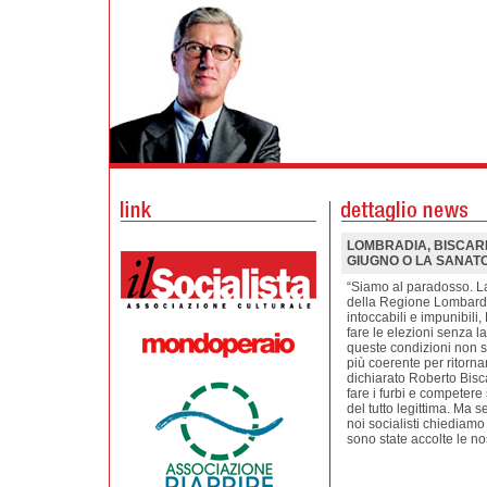
LOMBRADIA, BISCARDIN
GIUGNO O LA SANATO
“Siamo al paradosso. L
della Regione Lombardi
intoccabili e impunibili
fare le elezioni senza l
queste condizioni non s
più coerente per ritornar
dichiarato Roberto Bisc
fare i furbi e competere
del tutto legittima. Ma s
noi socialisti chiediamo 
sono state accolte le nos