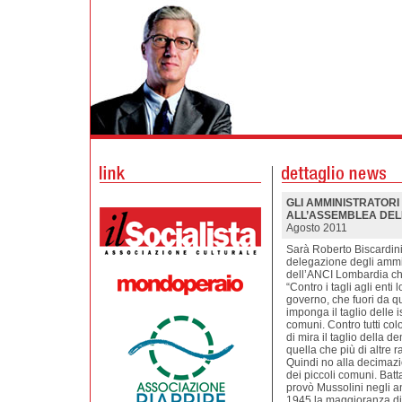
GLI AMMINISTRATORI
ALL’ASSEMBLEA DELL
Agosto 2011
Sarà Roberto Biscardini
delegazione degli ammin
dell’ANCI Lombardia che
“Contro i tagli agli enti
governo, che fuori da qu
imponga il taglio delle is
comuni. Contro tutti col
di mira il taglio della 
quella che più di altre 
Quindi no alla decimazi
dei piccoli comuni. Batt
provò Mussolini negli an
1945 la maggioranza di 