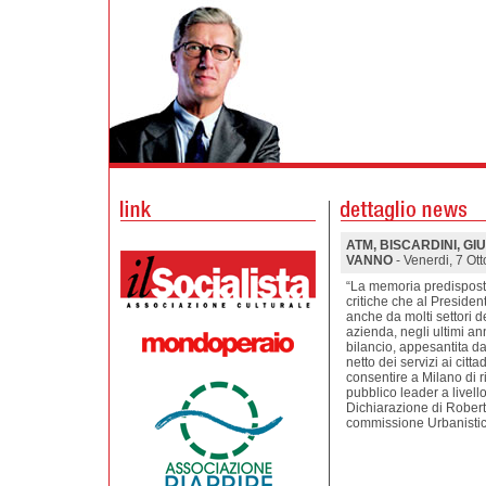
ATM, BISCARDINI, G
VANNO
- Venerdi, 7 Ot
“La memoria predispost
critiche che al Presiden
anche da molti settori 
azienda, negli ultimi ann
bilancio, appesantita d
netto dei servizi ai cit
consentire a Milano di r
pubblico leader a livel
Dichiarazione di Roberto
commissione Urbanisti