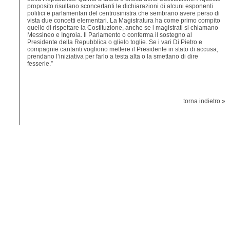
proposito risultano sconcertanti le dichiarazioni di alcuni esponenti
politici e parlamentari del centrosinistra che sembrano avere perso di
vista due concetti elementari. La Magistratura ha come primo compito
quello di rispettare la Costituzione, anche se i magistrati si chiamano
Messineo e Ingroia. Il Parlamento o conferma il sostegno al
Presidente della Repubblica o glielo toglie. Se i vari Di Pietro e
compagnie cantanti vogliono mettere il Presidente in stato di accusa,
prendano l’iniziativa per farlo a testa alta o la smettano di dire
fesserie.”
torna indietro »