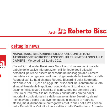
NAPOLITANO, BISCARDINI (PSI), DOPO IL CONFLITTO DI
ATTRIBUZIONE POTREBBE ESSERE UTILE UN MESSAGGIO ALLE
CAMERE
- Mercoledi, 18 Luglio 2012
“Se sull’iniziativa del Presidente Napolitano dovesse continuare la
babele delle cattive interpretazioni e il florilegio degli attacchi
personali, potrebbe essere necessario un messaggio alle Camere,
per tutelare con ogni mezzo il ruolo di garanzia della Presidenza della
Repubblica.” Lo ha dichiarato Roberto Biscardini della Segreteria
Nazionale del PSI, che ha aggiunto: “I socialisti nel confermare la loro
stima al Presidente Napolitano, condividono l’iniziativa che ha
assunto nel sollevare il conflitto di attribuzione nei confronti della
Procura di Palermo. Sia nel metodo, considerato corretto dai più
importanti costituzionalisti e dallo stesso ministro Severino, sia nel
merito avendo come obiettivo non quello di mettere al riparo se
stesso, ma di difendere le prerogative costituzionali della Presidenza
della Repubblica. Quindi a tutela e difesa della Costituzione. A questo