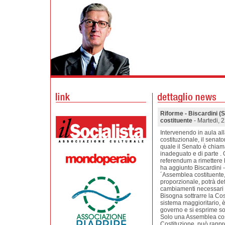
Riforme - Biscardini 
costituente
- Martedi, 
Intervenendo in aula alla
costituzionale, il senato
quale il Senato è chiam
inadeguato e di parte . 
referendum a rimettere l´
ha aggiunto Biscardini 
´Assemblea costituente,
proporzionale, potrà def
cambiamenti necessari 
Bisogna sottrarre la Co
sistema maggioritario, è 
governo e si esprime sol
Solo una Assemblea cost
Costituzione, può rappr