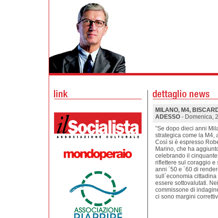
MILANO, M4, BISCARDI
ADESSO
- Domenica, 
”Se dopo dieci anni Mila
strategica come la M4, a
Così si è espresso Rober
Marino, che ha aggiunto:
celebrando il cinquant
riflettere sul coraggio e
anni ´50 e ´60 di rende
sull´economia cittadina
essere sottovalutati. Ne
commissone di indagine 
ci sono margini corretti