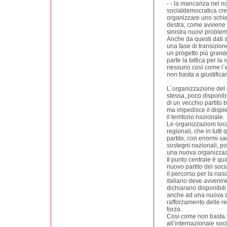
- - la mancanza nel no
socialdemocratica cre
organizzare uno schier
destra, come avviene in
sinistra nuovi problemi
Anche da questi dati s
una fase di transizio
un progetto più grand
parte la tattica per l
nessuno così come l´e
non basta a giustifica
L´organizzazione del 
stessa, poco disponibi
di un vecchio partito b
ma impedisce il dispieg
il territorio nazionale.
Le organizzazioni loca
regionali, che in tutti
partito, con enormi sa
sostegni nazionali, po
una nuova organizzaz
Il punto centrale è qu
nuovo partito del soc
il percorso per la na
italiano deve avvenire 
dichiarano disponibil
anche ad una nuova o
rafforzamento delle re
forza.
Così come non basta l
all’internazionale soci