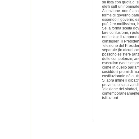
su lista con quota di
eletti sull´uninominale
Attenzione: non è ass
forme di governo parla
essendo il governo e
può fare moltissimo, 
Se la forma scelta do
fare confusione, i pote
non esiste il rapporto
consiglieri, il Presiden
´elezione del Preside
separate (in alcuni c
possono esistere (anz
delle competenze, an
esecutivo (vedi sempr
come in quello parlame
cosiddetti premi di 
costituzionale né aiuta
Si apra infine il diba
province e sulla validi
´elezione dei sindaci, 
contemporaneamente q
istituzioni.