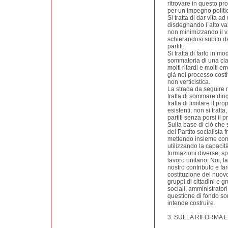
ritrovare in questo p
per un impegno politi
Si tratta di dar vita 
disdegnando l´alto val
non minimizzando il va
schierandosi subito d
partiti.
Si tratta di farlo in 
sommatoria di una cla
molti ritardi e molti 
già nel processo costi
non verticistica.
La strada da seguire 
tratta di sommare dirige
tratta di limitare il pr
esistenti; non si trat
partiti senza porsi il 
Sulla base di ciò che
del Partito socialista
mettendo insieme comita
utilizzando la capacità 
formazioni diverse, sp
lavoro unitario. Noi, l
nostro contributo e far
costituzione del nuovo
gruppi di cittadini e gr
sociali, amministrator
questione di fondo son
intende costruire.
3. SULLA RIFORMA 