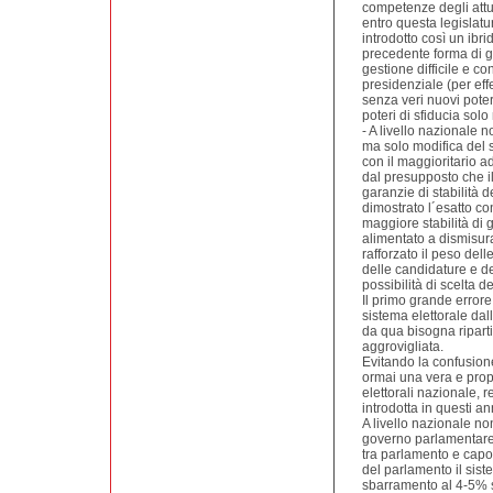
competenze degli attu
entro questa legislatur
introdotto così un ibri
precedente forma di 
gestione difficile e 
presidenziale (per eff
senza veri nuovi pote
poteri di sfiducia solo
- A livello nazionale 
ma solo modifica del s
con il maggioritario 
dal presupposto che il
garanzie di stabilità d
dimostrato l´esatto co
maggiore stabilità di 
alimentato a dismisur
rafforzato il peso dell
delle candidature e de
possibilità di scelta deg
Il primo grande errore
sistema elettorale dal
da qua bisogna ripart
aggrovigliata.
Evitando la confusione 
ormai una vera e propr
elettorali nazionale, 
introdotta in questi an
A livello nazionale no
governo parlamentare, 
tra parlamento e capo
del parlamento il sist
sbarramento al 4-5% s