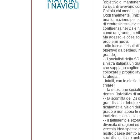
´obiettivo di mantener
tra quanti avevano co
Chi più chi meno in qu
Oggi finalmente l´iniz
una formazione politic
di centrosinistra, evi
confluenza nei Ds e ne
come un grande merit
Ma adesso le cose son
problemi nuovi:
- alla luce dei risulta
obiettivo da perseguir
grande;
- - i socialisti dello 
sinistra italiana un 
che sappiano cogliere 
collocare il proprio 
strategia.
- Infatti, con le elez
chiare:
- - la questione social
dentro l´iniziativa di u
- - la sconfitta dei D
grandissima debolezza 
richiamati ai valori de
grado e non abbia le c
tradizione socialista
- - il fallimento elet
diversità di ragioni ed
vecchia idea spesso pe
nostro paese dentro al
socialista, laica e amb