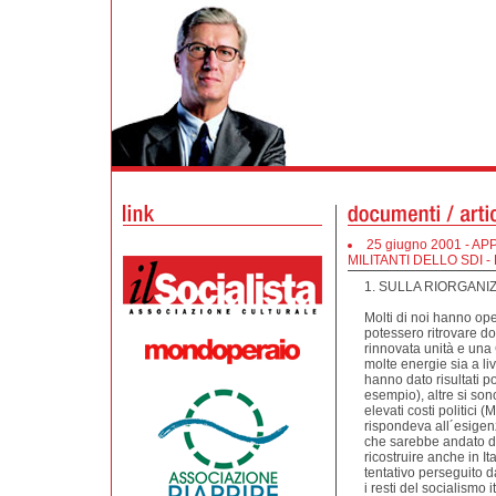
25 giugno 2001 - 
MILITANTI DELLO SDI 
1. SULLA RIORGANIZ
Molti di noi hanno oper
potessero ritrovare d
rinnovata unità e un
molte energie sia a li
hanno dato risultati pos
esempio), altre si so
elevati costi politici 
rispondeva all´esigenz
che sarebbe andato dis
ricostruire anche in It
tentativo perseguito da
i resti del socialismo