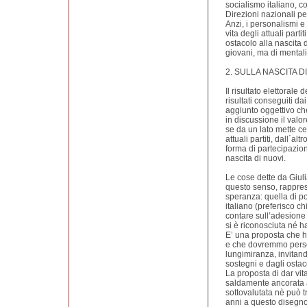
socialismo italiano, c
Direzioni nazionali pe
Anzi, i personalismi e
vita degli attuali parti
ostacolo alla nascita
giovani, ma di mental
2. SULLA NASCITA D
Il risultato elettorale
risultati conseguiti d
aggiunto oggettivo c
in discussione il valor
se da un lato mette ce
attuali partiti, dall´al
forma di partecipazion
nascita di nuovi.
Le cose dette da Giul
questo senso, rappre
speranza: quella di po
italiano (preferisco c
contare sull’adesione 
si è riconosciuta né ha 
E’ una proposta che h
e che dovremmo pers
lungimiranza, invita
sostegni e dagli ostac
La proposta di dar vit
saldamente ancorata a
sottovalutata nè può t
anni a questo disegno s