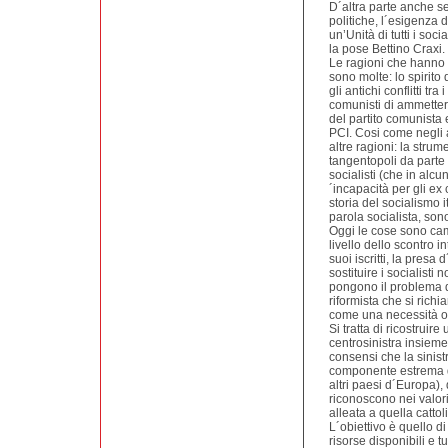
D´altra parte anche se
politiche, l´esigenza 
un’Unità di tutti i soc
la pose Bettino Craxi.
Le ragioni che hanno 
sono molte: lo spirito
gli antichi conflitti tra
comunisti di ammettere 
del partito comunista 
PCI. Cosi come negli 
altre ragioni: la stru
tangentopoli da parte 
socialisti (che in alcu
´incapacità per gli ex
storia del socialismo 
parola socialista, sono
Oggi le cose sono cambi
livello dello scontro 
suoi iscritti, la presa 
sostituire i socialist
pongono il problema de
riformista che si richi
come una necessità o
Si tratta di ricostruire
centrosinistra insieme
consensi che la sinist
componente estrema d
altri paesi d´Europa),
riconoscono nei valori 
alleata a quella catto
L´obiettivo è quello di
risorse disponibili e