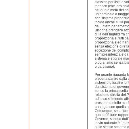
classico per lista e vo
tedesco (che loro chi
nel quale metà dei pa
uninominale a maggiora
con sistema proporzio
incide anche sulla pa
dell´intero parlamento
Bisogna prendere atto
di là dell´Inghilterra 
proporzionale, tutti pa
proporzionale ed hann
senza elezione diretta
eccezione del complica
semipresidenziale da c
sistema elettorale ma
bipolarismo senza biso
bipartitismo).
Per quanto riguarda le
bisogna partire dalla 
sistemi elettorali e le
dal sistema di governo
senso la prima scelta
´elezione diretta del 
ad esso si intende att
presidente eletto ma f
analogia con quella n
Comunque, se la forma
quale c´è forte rappor
Governo, sancito dall´
la via naturale è l´el
sullo stesso schema d