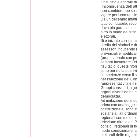
Il risultato elettorale 
´incongruenza dell´att
non cambierebbe se ci 
vigore per i comuni, le
Da un decennio infatti
tutto confutabile, seco
dava più garanzie di ef
altro in modo del tutto
elettorali.
Si è iniziato con i co
diretta dei sindaci e 
assessori, riducendo l
provinciali e modifica
(proporzionale con pr
sembra incontrare l´ele
risultati di queste rif
sono per nulla positivi
competenze verso il 
per l’elezione dei Cons
rappresentatività e il 
Gruppi consiliari in ge
organi diversi ed ha rid
democrazia.
Ad imitazione del mode
prima con una legge d
costituzionale, sono st
sostanziali all´ordina
regionali con metodo 
´elezione diretta dei P
consigli regionali di f
modo condizionare la 
elettorali delle regio