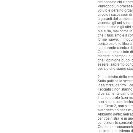
nel passato chi li pot
Purtroppo un processo 
voluto e persino orga
circolo i successori di 
a garanti del cosiddet
vicenda, gli uni soste
comunismo e gli altri 
Ma si sa, mai come in 
che il fascismo e il 
forme nuove, in modo
pericoloso e le liber
l’apparente cornice de
Contro questo stato di
mettere in campo un’i
che l’opinione pubbli
essere, sapremo conc
per ciò che siamo stati
2. La sinistra della ver
Sulla politica la scelt
idea forza, dentro il c
I socialisti non stann
diversamente camuffat
In altre parole (con mo
non si rimettono insi
alla Cosa 2, non si ri
aver detto no per tutti
Abbiamo detto: nell’a
centrosinistra, e in q
condizioni lo consent
Contemporaneamente n
costruire un sistema 