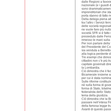
dalle Regioni a favore
nazionale (e i guasti d
sono drammaticamente so
imprenditoriali che sta
porta stanno di fatto r
Della delega piena all
tra l’altro i Servizi fe
delle società regiona
ne vuole fare più nulla
società SFR si è fatto
presieduto dalle Ferro
rimesso le mani sulla 
Per non parlare della 
del Presidente del Con
sia venduta a Benetton
alla logica perdente di 
Tre esempi che dimost
cittadini non c’è più t
capitale goveinati di
la Lombardia.
Ciò dimostra che il fe
Bicamerale insieme al
per cui è stata nomina
Sulle riforme costitu
né sulla forma di gove
forma di Stato, totalme
federalista dello Stato
tema della giustizia.
Ciò dimostra che la Bic
passare nell’intesa Fin
della famosa legge truf
Avanti di questo passo