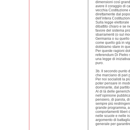
dimensioni così grand
avere il coraggio di c
vecchia Costituzione e
direttamente dal popo
dell’intera Costituzion
Sulla legge elettoral
dibattito chiaro e se 
favore del sistema pro
sbarramenti (o sul mo
Germania o su quello
come quello già in vig
dobbiamo stare in qu
Per queste ragioni do
referendum Di Pietro s
una legge di iniziativ
puro.
3b. Il secondo punto d
che marciano di pari 
Per noi socialisti la 
poter pensare in modo 
dominante, dal partito 
Al di là delle generic
nell’opinione pubblica
pensiero, di parola, d
sempre più restringen
grande programma, an
comportamenti liberi de
nelle scuole e nelle ist
argomento di battagli
generale per garantire 