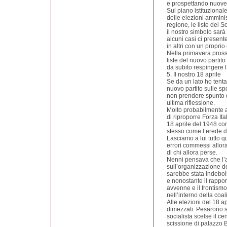
e prospettando nuove 
Sul piano istituziona
delle elezioni amminis
regione, le liste dei S
il nostro simbolo sarà
alcuni casi ci presente
in altri con un propri
Nella primavera pross
liste del nuovo parti
da subito respingere l
5. Il nostro 18 aprile
Se da un lato ho tenta
nuovo partito sulle sp
non prendere spunto d
ultima riflessione.
Molto probabilmente 
di riproporre Forza Ita
18 aprile del 1948 cont
stesso come l’erede d
Lasciamo a lui tutto q
errori commessi allor
di chi allora perse.
Nenni pensava che l’a
sull’organizzazione de
sarebbe stata indeboli
e nonostante il rapport
avvenne e il frontismo
nell’interno della coal
Alle elezioni del 18 ap
dimezzati. Pesarono su 
socialista scelse il ce
scissione di palazzo B