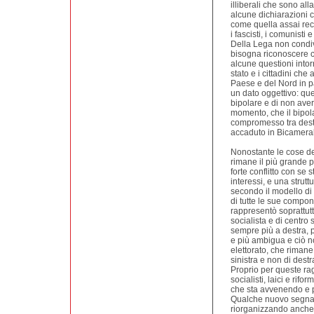
illiberali che sono all
alcune dichiarazioni 
come quella assai rec
i fascisti, i comunisti 
Della Lega non condi
bisogna riconoscere c
alcune questioni intorn
stato e i cittadini ch
Paese e del Nord in pa
un dato oggettivo: que
bipolare e di non aver
momento, che il bipol
compromesso tra destr
accaduto in Bicamerale
Nonostante le cose det
rimane il più grande p
forte conflitto con se 
interessi, e una strutt
secondo il modello d
di tutte le sue compon
rappresentò soprattutt
socialista e di centro
sempre più a destra,
e più ambigua e ciò no
elettorato, che rimane
sinistra e non di destr
Proprio per queste rag
socialisti, laici e rifo
che sta avvenendo e p
Qualche nuovo segnale
riorganizzando anche 