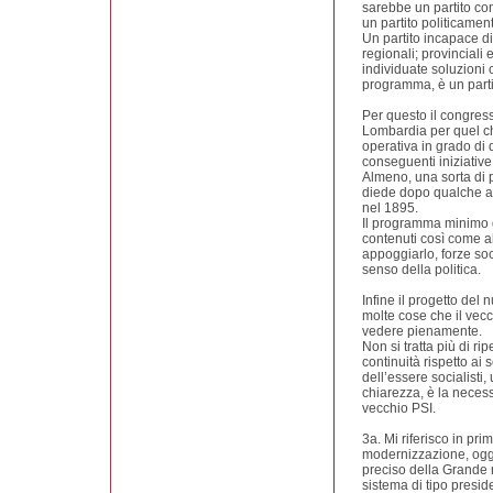
sarebbe un partito con
un partito politicament
Un partito incapace di 
regionali; provinciali
individuate soluzioni c
programma, è un partit
Per questo il congress
Lombardia per quel ch
operativa in grado di 
conseguenti iniziative 
Almeno, una sorta di 
diede dopo qualche ann
nel 1895.
Il programma minimo gi
contenuti così come al
appoggiarlo, forze socia
senso della politica.
Infine il progetto del
molte cose che il vec
vedere pienamente.
Non si tratta più di ri
continuità rispetto ai 
dell’essere socialisti,
chiarezza, è la necess
vecchio PSI.
3a. Mi riferisco in pri
modernizzazione, oggi
preciso della Grande r
sistema di tipo presid