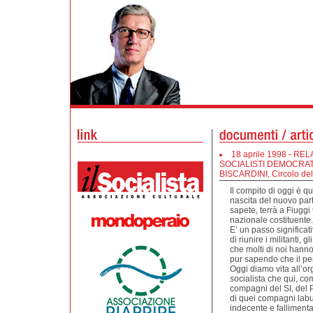
18 aprile 1998 - 
SOCIALISTI DEMOCRATI
BISCARDINI, Circolo del
Il compito di oggi è qu
nascita del nuovo part
sapete, terrà a Fiuggi
nazionale costituente.
E’ un passo significat
di riunire i militanti, g
che molti di noi hanno
pur sapendo che il pe
Oggi diamo vita all’o
socialista che qui, com
compagni del SI, del 
di quei compagni labu
indecente e falliment