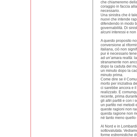
che chiameremo della 
coraggio in faccia all
necessario.
Una sinistra che è tal
nuovi che intende rap
difendendo in modo be
governabilità. Di sini
alcuni interessi e non 
A questo proposito no
conversione al riformi
italiana, ciò non sign
pur è necessario tener
ad un’amara realtà: l
stranamente non ancora
dopo la caduta del mur
un minuto dopo la ca
minuto prima.
Come dire se il Comu
morto per iniziativa de
ci sarebbe ancora e i
realizzato. E comunqu
recente, prima durant
gli altri partiti e con i
un partito nei metodi
queste ragioni non ra
questa ragione non rie
né tanto meno quello d
Al Nord e in Lombardi
sottovalutata. Vediamo
forme estremistiche di