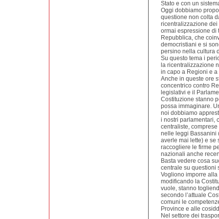
Stato e con un sistema 
Oggi dobbiamo proporr
questione non colta da
ricentralizzazione dei
ormai espressione di tu
Repubblica, che coinvo
democristiani e si son
persino nella cultura 
Su questo tema i peric
la ricentralizzazione n
in capo a Regioni e a
Anche in queste ore s
concentrico contro Re
legislativi e il Parlam
Costituzione stanno p
possa immaginare. Un 
noi dobbiamo appresta
i nostri parlamentari,
centraliste, comprese
nelle leggi Bassanini
averle mai lette) e se
raccogliere le firme p
nazionali anche recen
Basta vedere cosa su
centrale su questioni
Vogliono imporre alla
modificando la Costit
vuole, stanno toglie
secondo l’attuale Cost
comuni le competenze u
Province e alle cosid
Nel settore dei traspo