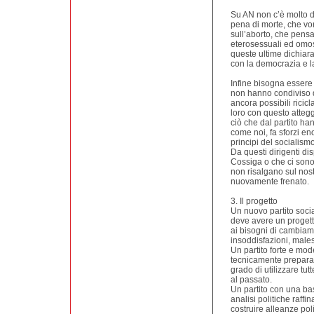
Su AN non c’è molto da
pena di morte, che vo
sull’aborto, che pens
eterosessuali ed omos
queste ultime dichiara
con la democrazia e la
Infine bisogna essere c
non hanno condiviso 
ancora possibili ricicl
loro con questo atteg
ciò che dal partito han
come noi, fa sforzi e
principi del socialismo
Da questi dirigenti di
Cossiga o che ci sono 
non risalgano sul nost
nuovamente frenato.
3. Il progetto
Un nuovo partito socia
deve avere un progett
ai bisogni di cambiam
insoddisfazioni, males
Un partito forte e mod
tecnicamente preparat
grado di utilizzare tut
al passato.
Un partito con una bas
analisi politiche raff
costruire alleanze poli