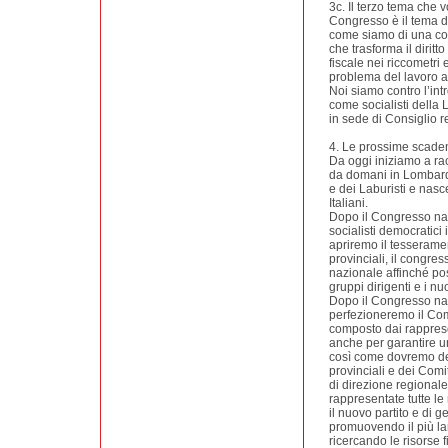
3c. Il terzo tema che 
Congresso è il tema 
come siamo di una con
che trasforma il diritto 
fiscale nei riccometri 
problema del lavoro al
Noi siamo contro l’int
come socialisti della 
in sede di Consiglio r
4. Le prossime scade
Da oggi iniziamo a rac
da domani in Lombardi
e dei Laburisti e nasce
Italiani.
Dopo il Congresso naz
socialisti democratici i
apriremo il tesseramen
provinciali, il congr
nazionale affinché po
gruppi dirigenti e i nu
Dopo il Congresso naz
perfezioneremo il Com
composto dai rappresen
anche per garantire u
così come dovremo def
provinciali e dei Com
di direzione regional
rappresentate tutte le
il nuovo partito e di g
promuovendo il più la
ricercando le risorse f