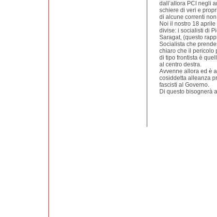
dall’allora PCI negli
schiere di veri e propr
di alcune correnti no
Noi il nostro 18 april
divise: i socialisti di
Saragat, (questo rappr
Socialista che prende
chiaro che il pericolo 
di tipo frontista è que
al centro destra.
Avvenne allora ed è 
cosiddetta alleanza pro
fascisti al Governo.
Di questo bisognerà 