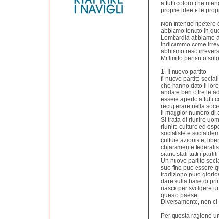
a tutti coloro che rite
proprie idee e le prop
Non intendo ripetere c
abbiamo tenuto in que
Lombardia abbiamo avv
indicammo come irreve
abbiamo reso irreversi
Mi limito pertanto sol
1. Il nuovo partito
fl nuovo partito socia
che hanno dato il loro
andare ben oltre le a
essere aperto a tutti c
recuperare nella societ
il maggior numero di a
Si tratta di riunire uo
riunire culture ed espe
socialiste e socialde
culture azioniste, liber
chiaramente federalis
siano stati tutti i partit
Un nuovo partito social
suo fine può essere qu
tradizione pure glorio
dare sulla base di prin
nasce per svolgere un 
questo paese.
Diversamente, non ci 
Per questa ragione un