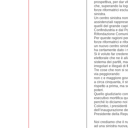
prospettiva, per dar vi
che, superando la logic
forze riformatrici escl
sinistra.
Un centro sinistra non
assistenziali rapprese
quelli del grande capi
Confindustria e dal P
Rifondazione Comuni
Per queste ragioni p
forze riformatrici e ri
un nuovo centro sinist
ha certamente dato i ri
Si è voluto far creder
elettorale che ne è al
sistema dei partiti, m
irregolari e illegali di
Tre cose che non si s
via peggiorando:
non c e maggiore gover
a circa cinquanta, il 
rispetto a prima, ma so
poteri.
Quello giudiziario con
esecutivo mortifica qu
perché lo diciamo noi 
Colombo, i presidenti 
dell’inaugurazione de
Presidente della Repu
Noi crediamo che il nu
ad una sinistra nuova,