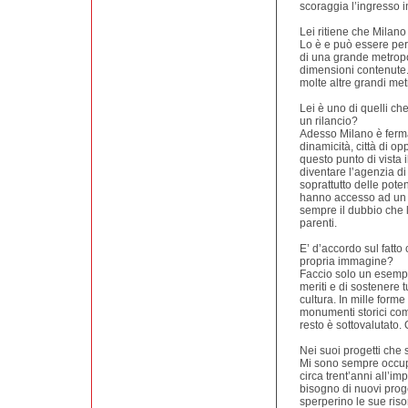
scoraggia l’ingresso i
Lei ritiene che Milan
Lo è e può essere per
di una grande metropol
dimensioni contenute.
molte altre grandi me
Lei è uno di quelli ch
un rilancio?
Adesso Milano è ferma,
dinamicità, città di op
questo punto di vista
diventare l’agenzia d
soprattutto delle pote
hanno accesso ad un 
sempre il dubbio che lì
parenti.
E’ d’accordo sul fatto
propria immagine?
Faccio solo un esempio
meriti e di sostenere t
cultura. In mille forme
monumenti storici come 
resto è sottovalutato.
Nei suoi progetti che 
Mi sono sempre occupat
circa trent’anni all’im
bisogno di nuovi prog
sperperino le sue risor