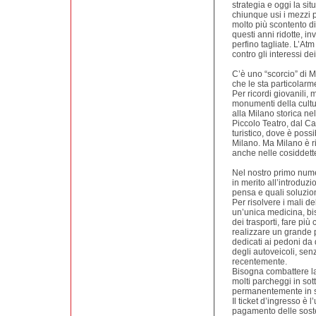
strategia e oggi la si
chiunque usi i mezzi p
molto più scontento di
questi anni ridotte, i
perfino tagliate. L’Atm
contro gli interessi dei
C’è uno “scorcio” di M
che le sta particolar
Per ricordi giovanili,
monumenti della cultu
alla Milano storica ne
Piccolo Teatro, dal Ca
turistico, dove è possi
Milano. Ma Milano è r
anche nelle cosiddette
Nel nostro primo nume
in merito all’introduz
pensa e quali soluzio
Per risolvere i mali d
un’unica medicina, bis
dei trasporti, fare più 
realizzare un grande 
dedicati ai pedoni da q
degli autoveicoli, sen
recentemente.
Bisogna combattere la
molti parcheggi in so
permanentemente in s
Il ticket d’ingresso è l
pagamento delle soste 