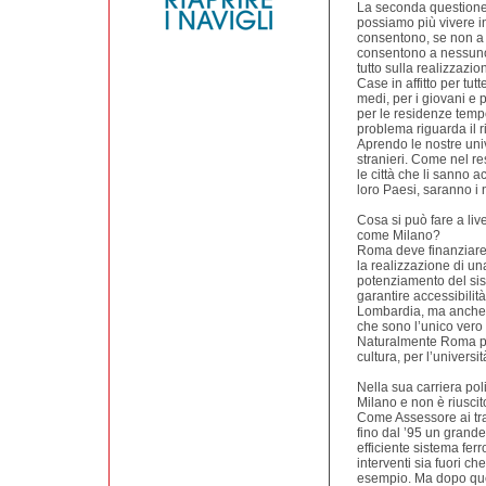
La seconda questione 
possiamo più vivere in
consentono, se non a 
consentono a nessuno 
tutto sulla realizzazio
Case in affitto per tut
medi, per i giovani e 
per le residenze tempo
problema riguarda il ri
Aprendo le nostre univ
stranieri. Come nel r
le città che li sanno 
loro Paesi, saranno i 
Cosa si può fare a liv
come Milano?
Roma deve finanziare, 
la realizzazione di una
potenziamento del sis
garantire accessibilit
Lombardia, ma anche p
che sono l’unico vero st
Naturalmente Roma pu
cultura, per l’universit
Nella sua carriera pol
Milano e non è riuscit
Come Assessore ai tra
fino dal ’95 un grande
efficiente sistema fer
interventi sia fuori c
esempio. Ma dopo que