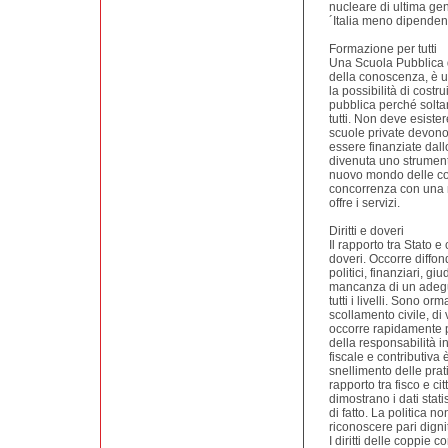
nucleare di ultima ge
´Italia meno dipendent
Formazione per tutti
Una Scuola Pubblica di
della conoscenza, è un
la possibilità di costr
pubblica perché soltan
tutti. Non deve esister
scuole private devono
essere finanziate dallo
divenuta uno strumento
nuovo mondo delle co
concorrenza con una ne
offre i servizi.
Diritti e doveri
Il rapporto tra Stato e c
doveri. Occorre diffond
politici, finanziari, g
mancanza di un adegua
tutti i livelli. Sono o
scollamento civile, di 
occorre rapidamente p
della responsabilità i
fiscale e contributiva 
snellimento delle pra
rapporto tra fisco e c
dimostrano i dati stati
di fatto. La politica 
riconoscere pari dignità
I diritti delle coppie