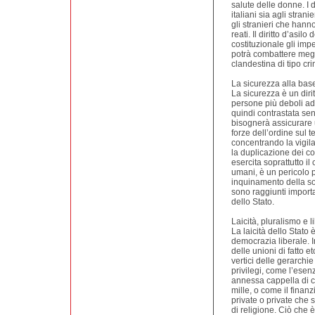
salute delle donne. I di
italiani sia agli strani
gli stranieri che han
reati. Il diritto d’asi
costituzionale gli impe
potrà combattere megl
clandestina di tipo cri
La sicurezza alla base
La sicurezza è un diri
persone più deboli ad 
quindi contrastata sen
bisognerà assicurare 
forze dell’ordine sul t
concentrando la vigil
la duplicazione dei co
esercita soprattutto il
umani, è un pericolo p
inquinamento della soc
sono raggiunti importa
dello Stato.
Laicità, pluralismo e l
La laicità dello Stato
democrazia liberale. In 
delle unioni di fatto 
vertici delle gerarchie
privilegi, come l’esenz
annessa cappella di cu
mille, o come il finan
private o private che 
di religione. Ciò che è