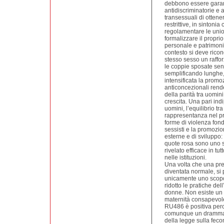
debbono essere garant
antidiscriminatorie e
transessuali di ottene
restrittive, in sintoni
regolamentare le union
formalizzare il propri
personale e patrimonial
contesto si deve rico
stesso sesso un raffor
le coppie sposate senz
semplificando lunghe, 
intensificata la prom
anticoncezionali rende
della parità tra uomin
crescita. Una pari in
uomini, l’equilibrio tra
rappresentanza nel pro
forme di violenza fond
sessisti e la promozion
esterne e di sviluppo: 
quote rosa sono uno st
rivelato efficace in t
nelle istituzioni.
Una volta che una pre
diventata normale, si
unicamente uno scopo 
ridotto le pratiche dell
donne. Non esiste un di
maternità consapevole
RU486 è positiva perch
comunque un dramma.
della legge sulla feco