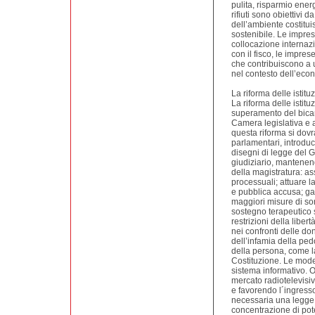
pulita, risparmio energ
rifiuti sono obiettivi
dell’ambiente costitu
sostenibile. Le impres
collocazione internaz
con il fisco, le impre
che contribuiscono a u
nel contesto dell’eco
La riforma delle istit
La riforma delle istit
superamento del bicam
Camera legislativa e
questa riforma si dov
parlamentari, introduc
disegni di legge del G
giudiziario, mantene
della magistratura: as
processuali; attuare l
e pubblica accusa; gar
maggiori misure di so
sostegno terapeutico s
restrizioni della liber
nei confronti delle d
dell’infamia della pedo
della persona, come la
Costituzione. Le mode
sistema informativo. O
mercato radiotelevisiv
e favorendo l´ingresso
necessaria una legge su
concentrazione di pote