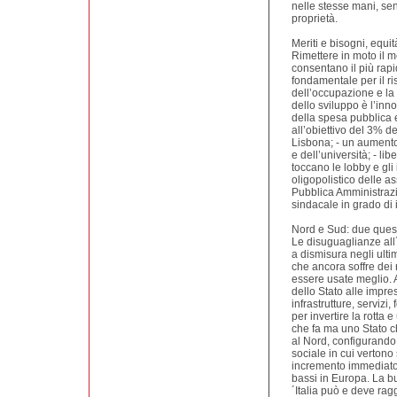
nelle stesse mani, s
proprietà.
Meriti e bisogni, equi
Rimettere in moto il 
consentano il più rapi
fondamentale per il ri
dell’occupazione e la
dello sviluppo è l’inn
della spesa pubblica e
all’obiettivo del 3% de
Lisbona; - un aumento
e dell’università; - li
toccano le lobby e gli 
oligopolistico delle as
Pubblica Amministrazi
sindacale in grado di i
Nord e Sud: due quest
Le disuguaglianze all
a dismisura negli ultim
che ancora soffre dei 
essere usate meglio. A
dello Stato alle impre
infrastrutture, serviz
per invertire la rotta
che fa ma uno Stato ch
al Nord, configurando
sociale in cui vertono
incremento immediato d
bassi in Europa. La b
´Italia può e deve rag