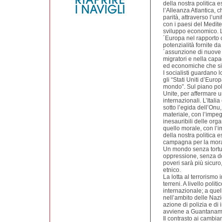
della nostra politica e
l’Alleanza Atlantica, 
parità, attraverso l’un
con i paesi del Medit
sviluppo economico. L´
´Europa nel rapporto c
potenzialità fornite d
´assunzione di nuove r
migratori e nella capac
ed economiche che si
I socialisti guardano 
gli “Stati Uniti d’Euro
mondo”. Sul piano poli
Unite, per affermare u
internazionali. L’Ital
sotto l’egida dell’Onu
materiale, con l’impeg
inesauribili delle organ
quello morale, con l’im
della nostra politica e
campagna per la morat
Un mondo senza tortur
oppressione, senza dop
poveri sarà più sicuro,
etnico.
La lotta al terrorismo 
terreni. A livello poli
internazionale; a quel
nell’ambito delle Nazi
azione di polizia e di 
avviene a Guantanam
Il contrasto ai cambiam