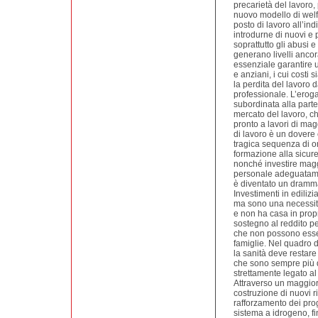
precarietà del lavoro, 
nuovo modello di welf
posto di lavoro all’indi
introdurne di nuovi e p
soprattutto gli abusi e
generano livelli ancora
essenziale garantire 
e anziani, i cui costi
la perdita del lavoro
professionale. L’erog
subordinata alla part
mercato del lavoro, ch
pronto a lavori di mag
di lavoro è un dovere
tragica sequenza di o
formazione alla sicure
nonché investire magg
personale adeguatamen
è diventato un dramma p
Investimenti in ediliz
ma sono una necessità
e non ha casa in prop
sostegno al reddito per
che non possono essere
famiglie. Nel quadro d
la sanità deve restare
che sono sempre più di
strettamente legato a
Attraverso un maggiore
costruzione di nuovi rig
rafforzamento dei progr
sistema a idrogeno, f