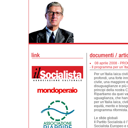
08 aprile 2008 - P
- Il programma per un´Ita
Per un’Italia laica ci
profondi, una forte i
civile, una maggiore ef
disuguaglianze e più eq
principi della nostra C
Ripartiamo da quei val
uguaglianza, che han
per un’Italia laica, civ
equità, merito e biso
programma riformista.
Le sfide globali
Il Partito Socialista è 
Socialista Europeo e ne