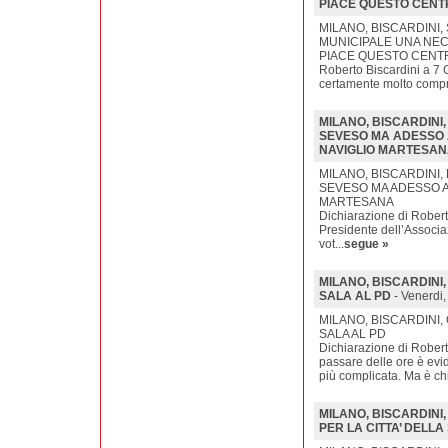
PIACE QUESTO CENT
MILANO, BISCARDINI
MUNICIPALE UNA NEC
PIACE QUESTO CENT
Roberto Biscardini a 7 
certamente molto compro
MILANO, BISCARDINI
SEVESO MA ADESSO 
NAVIGLIO MARTESA
MILANO, BISCARDINI,
SEVESO MA ADESSO A
MARTESANA
Dichiarazione di Robert
Presidente dell’Associaz
vot...
segue »
MILANO, BISCARDINI
SALA AL PD
- Venerdi
MILANO, BISCARDINI,
SALA AL PD
Dichiarazione di Roberto
passare delle ore è evid
più complicata. Ma è chi
MILANO, BISCARDINI,
PER LA CITTA’ DELLA