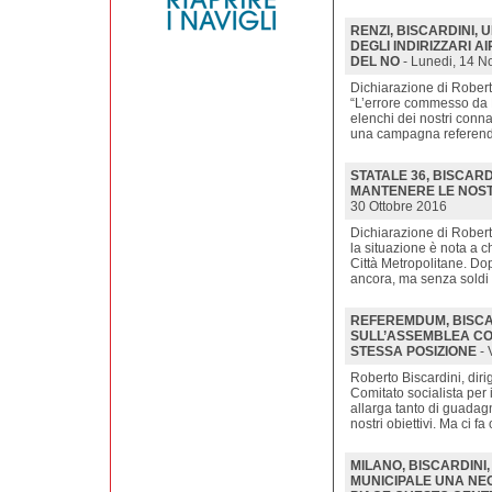
RENZI, BISCARDINI,
DEGLI INDIRIZZARI A
DEL NO
- Lunedi, 14 
Dichiarazione di Roberto
“L’errore commesso da R
elenchi dei nostri conna
una campagna referendar
STATALE 36, BISCARD
MANTENERE LE NOST
30 Ottobre 2016
Dichiarazione di Roberto
la situazione è nota a ch
Città Metropolitane. Do
ancora, ma senza soldi
REFEREMDUM, BISCAR
SULL’ASSEMBLEA CO
STESSA POSIZIONE
- 
Roberto Biscardini, dir
Comitato socialista per i
allarga tanto di guadagn
nostri obiettivi. Ma ci fa
MILANO, BISCARDINI
MUNICIPALE UNA NEC